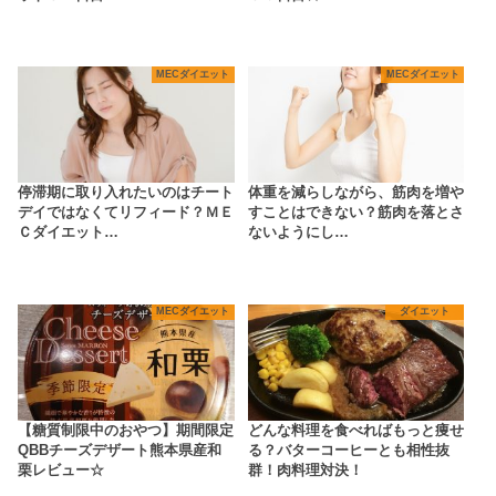
MECダイエット
MECダイエット
停滞期に取り入れたいのはチート
体重を減らしながら、筋肉を増や
デイではなくてリフィード？ＭＥ
すことはできない？筋肉を落とさ
Ｃダイエット…
ないようにし…
MECダイエット
ダイエット
【糖質制限中のおやつ】期間限定
どんな料理を食べればもっと痩せ
QBBチーズデザート熊本県産和
る？バターコーヒーとも相性抜
栗レビュー☆
群！肉料理対決！