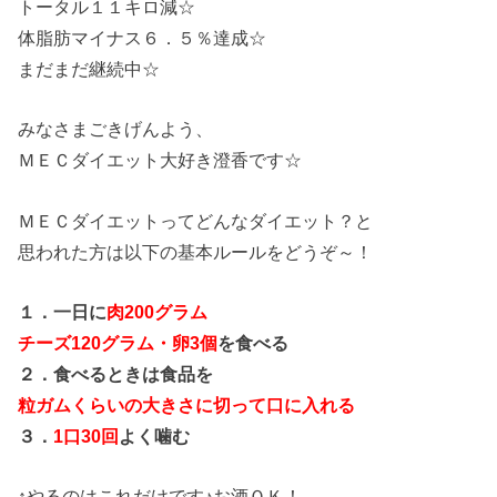
トータル１１キロ減☆
体脂肪マイナス６．５％達成☆
まだまだ継続中☆
みなさまごきげんよう、
ＭＥＣダイエット大好き澄香です☆
ＭＥＣダイエットってどんなダイエット？と
思われた方は以下の基本ルールをどうぞ～！
１．一日に
肉200グラム
チーズ120グラム・卵3個
を食べる
２．食べるときは食品を
粒ガムくらいの大きさに切って口に入れる
３．
1口30回
よく噛む
↑やるのはこれだけです♪お酒ＯＫ！