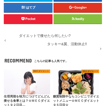
はてブ
Google+
Pocket
feedly
ダイエットで痩せたら何したい?
タッキー&翼、活動休止!!
RECOMMEND
こちらの記事も人気です。
MECダイエット
MECダイエット
生理周期を味方につけてどんどん
糖質制限中ならコンビニでダイエ
痩せる食事とは？☆ＭＥＣダイエ
ットメニュー☆ＭＥＣダイエット
ット９２日目…
９５日目☆