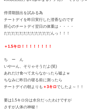
停滞期脱出を試みる為
チートデイを昨日実行した澄香なのです
肝心のチートデイ翌日の体重は・・・・
だだだだだだだだだだだだんっ！！！
＋1.5キロ！！！！！！！！
ち ー ん
いやーん、そりゃそうだよ(笑)
あれだけ食べて太らなかったら嘘よｗ
ちなみに昨日の寝る前に測ったら
チートデイの朝よりも
＋3キロ
でしたよ～！！
要は1.5キロ分は水分だったわけですが
さすが人体の神秘！