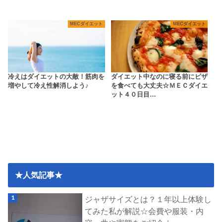
MECダイエット
MECダイエット
冷えはダイエットの大敵！筋肉を
ダイエット中なのに寝る前にピザ
増やして冷え性解消しよう♪
を食べても大丈夫☆ＭＥＣダイエ
ット４０日目…
★人気記事★
ジャザサイズとは？１年以上体験し
てみた私が解説☆会費や服装・内