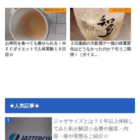
MECダイエット
ダイエット
お寿司を食べても痩せられる！Ｍ
３日連続の大飲酒デー後の体重変
ＥＣダイエットで人体実験１９日
化はどうなかったのか？乞うご期
目☆
待！（ダイエ…
★人気記事★
ジャザサイズとは？１年以上体験し
てみた私が解説☆会費や服装・内
容・曲や実態をご紹介☆