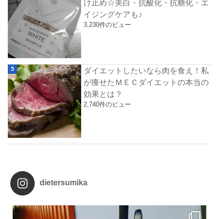
け止め☆美白・抗酸化・抗糖化・エ
イジングケアも♪
3,230件のビュー
ダイエットしたいなら肉を食え！私
が痩せたＭＥＣダイエットの本当の
効果とは？
2,740件のビュー
dietersumika