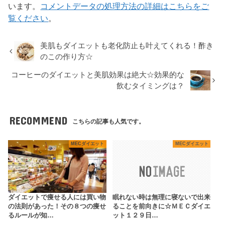
います。
コメントデータの処理方法の詳細はこちらをご
覧ください
。
美肌もダイエットも老化防止も叶えてくれる！酢き
のこの作り方☆
コーヒーのダイエットと美肌効果は絶大☆効果的な
飲むタイミングは？
RECOMMEND
こちらの記事も人気です。
MECダイエット
MECダイエット
ダイエットで痩せる人には買い物
眠れない時は無理に寝ないで出来
の法則があった！その８つの痩せ
ることを前向きに☆ＭＥＣダイエ
るルールが知…
ット１２９日…